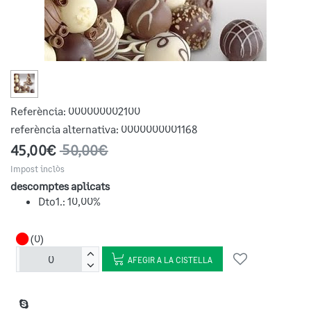
Referència:
000000002100
referència alternativa:
0000000001168
45,00€
50,00€
Impost inclòs
descomptes aplicats
Dto1.: 10,00%
(0)
AFEGIR A LA CISTELLA