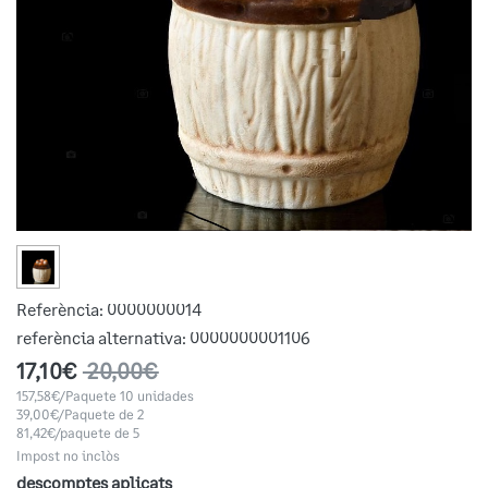
Referència:
0000000014
referència alternativa:
0000000001106
17,10€
20,00€
157,58€/Paquete 10 unidades
39,00€/Paquete de 2
81,42€/paquete de 5
Impost no inclòs
descomptes aplicats