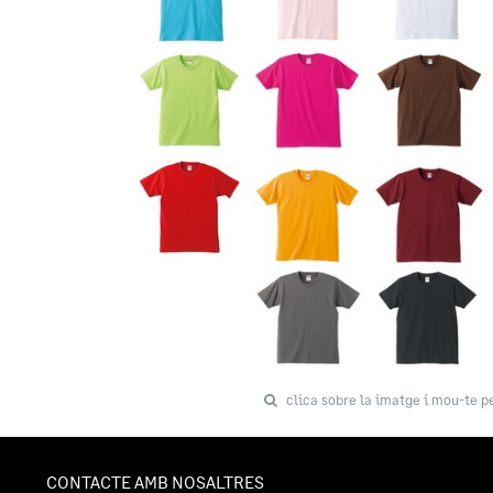
clica sobre la imatge i mou-te p
CONTACTE AMB NOSALTRES