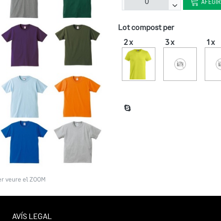
AFEGIR
Lot compost per
2 x
3 x
1 x
er veure el ZOOM
AVÍS LEGAL