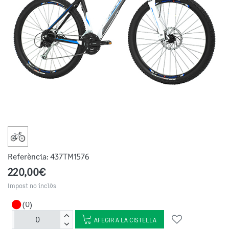
Referència:
437TM1576
220,00€
Impost no inclòs
(0)
AFEGIR A LA CISTELLA