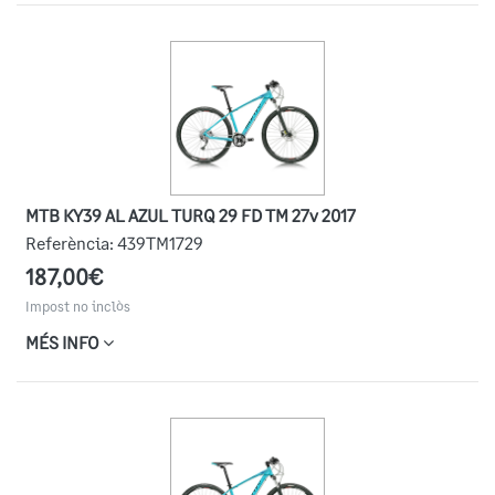
MTB KY39 AL AZUL TURQ 29 FD TM 27v 2017
Referència:
439TM1729
187,00€
Impost no inclòs
MÉS INFO