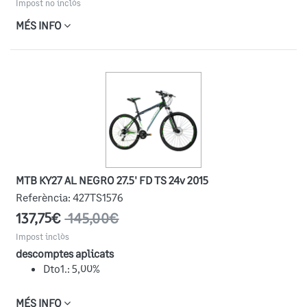
Impost no inclòs
MÉS INFO
MTB KY27 AL NEGRO 27.5' FD TS 24v 2015
Referència:
427TS1576
137,75€
145,00€
Impost inclòs
descomptes aplicats
Dto1.: 5,00%
MÉS INFO