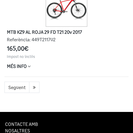
MTB KZ9 AL ROJA 29 FD T21 20v 2017
Referència:
449T211702
165,00€
Impost no inclòs
MÉS INFO
Següent
CONTACTE AMB
NOSALTRES