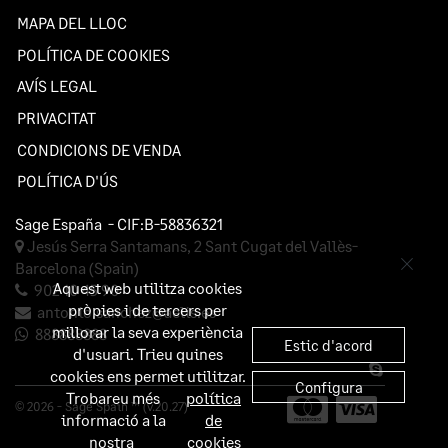
MAPA DEL LLOC
POLÍTICA DE COOKIES
AVÍS LEGAL
PRIVACITAT
CONDICIONS DE VENDA
POLÍTICA D'ÚS
Sage España
- CIF:B-58836321
Jesús Serra Santamans, 2
Sant Cugat del Vallès-
Barcelona
(Spain)
Aquest web utilitza cookies
902 10 45 90
pròpies i de tercers per
antonio.sanchez@aelis.es
millorar la seva experiència
888888888
Estic d'acord
d'usuari. Trieu quines
cookies ens permet utilitzar.
Configura
Trobareu més
política
© 2026 - Sage Spain ™ (v.20.27)
informació a la
de
nostra
cookies