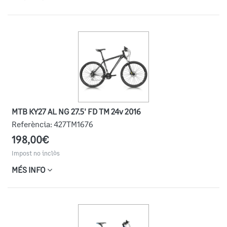
MTB KY27 AL NG 27.5' FD TM 24v 2016
Referència:
427TM1676
198,00€
Impost no inclòs
MÉS INFO