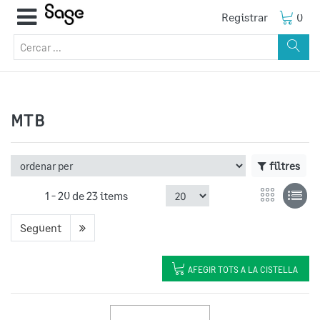
Registrar
0
MTB
filtres
1 -
20
de
23 items
Següent
AFEGIR TOTS A LA CISTELLA