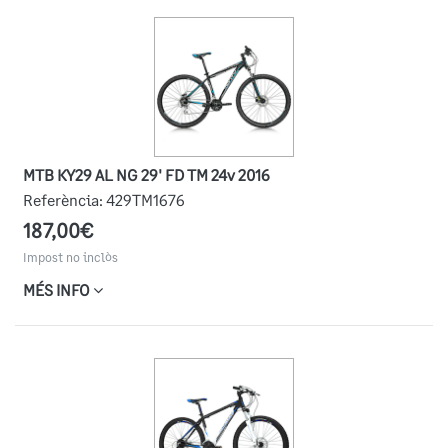
MTB KY29 AL NG 29' FD TM 24v 2016
Referència:
429TM1676
187,00€
Impost no inclòs
MÉS INFO