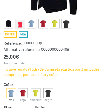
¡OFFER!
NEW
Reference:
0000000010
Alternative reference:
0000000000406
25,00€
Tax not included
Incluye regalo (1 uds) de Camiseta elastica por 3 unidades
compradas por cada talla y color
Color
azul
rojo
amarillo
negro
Size:
Units: