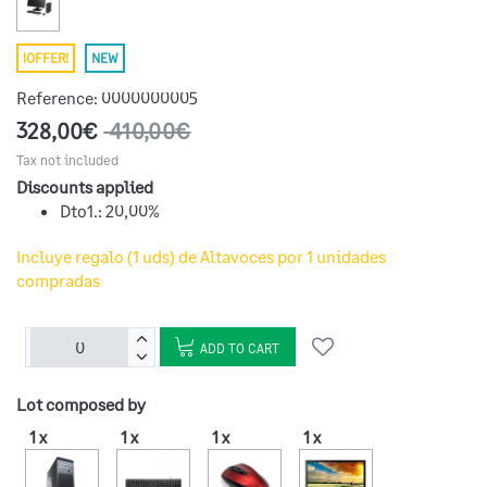
¡OFFER!
NEW
Reference:
0000000005
328,00€
410,00€
Tax not included
Discounts applied
Dto1.: 20,00%
Incluye regalo (1 uds) de Altavoces por 1 unidades
compradas
ADD TO CART
Lot composed by
1 x
1 x
1 x
1 x