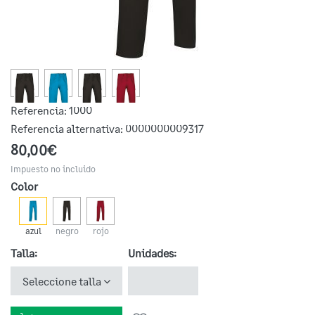
Referencia:
1000
Referencia alternativa:
0000000009317
80,00€
Impuesto no incluido
Color
azul
negro
rojo
Talla:
Unidades:
Seleccione talla