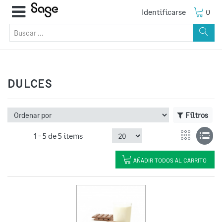
Identificarse
0
DULCES
Filtros
1 -
5
de
5 items
AÑADIR TODOS AL CARRITO