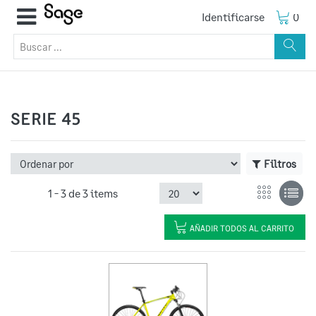
Identificarse
0
SERIE 45
Filtros
1 -
3
de
3 items
AÑADIR TODOS AL CARRITO