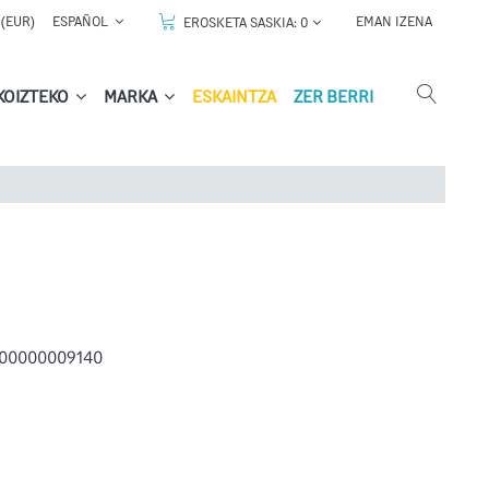
(EUR)
ESPAÑOL
EMAN IZENA
EROSKETA SASKIA:
0
KOIZTEKO
MARKA
ESKAINTZA
ZER BERRI
00000009140