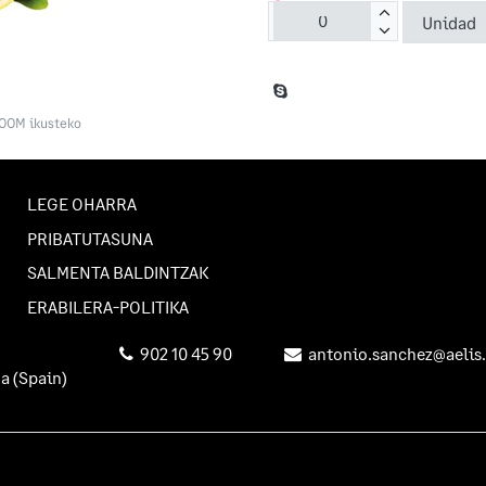
ZOOM ikusteko
LEGE OHARRA
PRIBATUTASUNA
SALMENTA BALDINTZAK
ERABILERA-POLITIKA
902 10 45 90
antonio.sanchez@aelis.
na
(Spain)