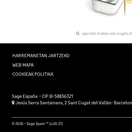
egin klik irudian eta mugitu 
HARREMANETAN JARTZEKO
WEB MAPA
COOKIEAK POLITIKA
Sage España
- CIF:B-58836321
Jesús Serra Santamans, 2
Sant Cugat del Vallès-
Barcelo
© 2026 - Sage Spain ™ (v.20.27)