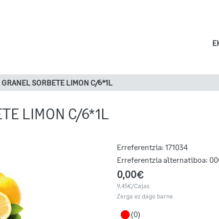
E
 GRANEL SORBETE LIMON C/6*1L
TE LIMON C/6*1L
Erreferentzia:
171034
Erreferentzia alternatiboa:
00
0,00€
9,45€/Cajas
Zerga ez dago barne
(0)