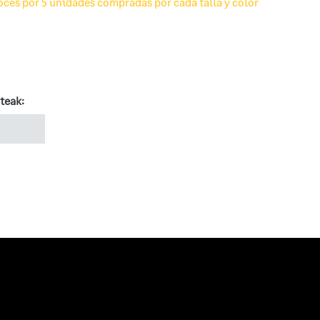
voces por 5 unidades compradas por cada talla y color
teak: