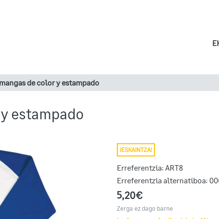
E
mangas de color y estampado
 y estampado
¡ESKAINTZA!
Erreferentzia:
ART8
Erreferentzia alternatiboa:
00
5,20€
Zerga ez dago barne