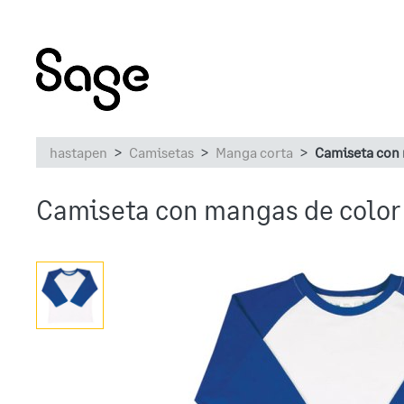
hastapen
Camisetas
Manga corta
Camiseta con 
Camiseta con mangas de color