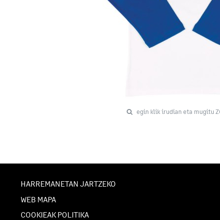
egin klik irudian eta mugitu 
HARREMANETAN JARTZEKO
WEB MAPA
COOKIEAK POLITIKA