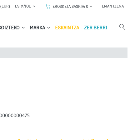
(EUR)
ESPAÑOL
EMAN IZENA
EROSKETA SASKIA:
0
KOIZTEKO
MARKA
ESKAINTZA
ZER BERRI
00000000475