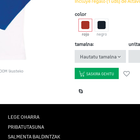
Incluye regalo (1 uds) de Alta
color
rojo
negro
tamaina:
unita
Hautatu tamaina
ZOOM ikusteko
SASKIRA GEHITU
LEGE OHARRA
PRIBATUTASUNA
SALMENTA BALDINTZAK