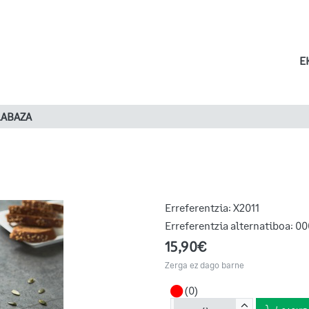
E
LABAZA
Erreferentzia:
X2011
Erreferentzia alternatiboa:
00
15,90€
Zerga ez dago barne
(0)