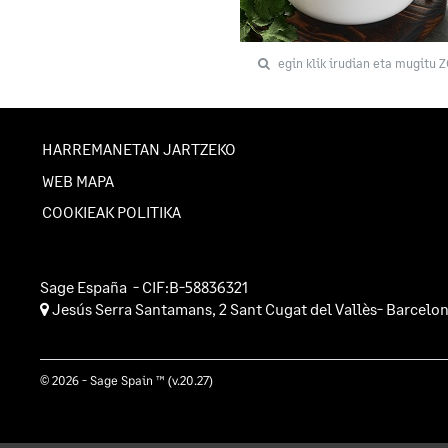
egin klik irudian eta mugitu 
HARREMANETAN JARTZEKO
WEB MAPA
COOKIEAK POLITIKA
Sage España
- CIF:B-58836321
Jesús Serra Santamans, 2
Sant Cugat del Vallès-
Barcelo
© 2026 - Sage Spain ™ (v.20.27)