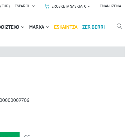
(EUR)
ESPAÑOL
EMAN IZENA
EROSKETA SASKIA:
0
KOIZTEKO
MARKA
ESKAINTZA
ZER BERRI
00000009706