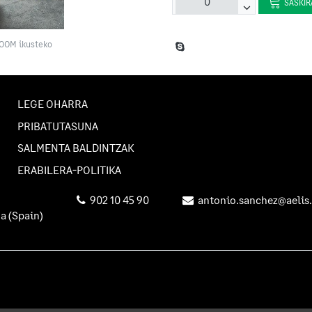
SASKIR
ZOOM ikusteko
LEGE OHARRA
PRIBATUTASUNA
SALMENTA BALDINTZAK
ERABILERA-POLITIKA
902 10 45 90
antonio.sanchez@aelis.
na
(Spain)