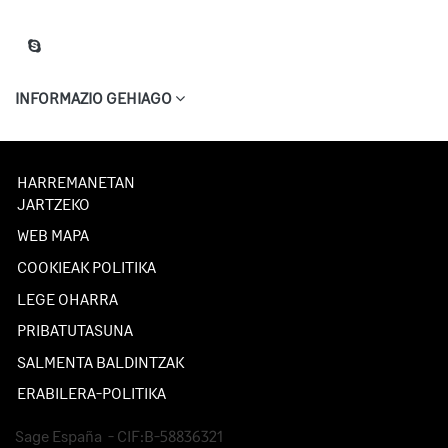
INFORMAZIO GEHIAGO
HARREMANETAN
JARTZEKO
WEB MAPA
COOKIEAK POLITIKA
LEGE OHARRA
PRIBATUTASUNA
SALMENTA BALDINTZAK
ERABILERA-POLITIKA
Sage España
- CIF:B-58836321