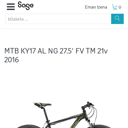
Eman Izena
0
MTB KY17 AL NG 27.5' FV TM 21v
2016