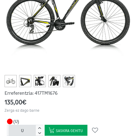
Erreferentzia:
417TM1676
135,00€
Zerga ez dago barne
(0)
SASKIRA GEHITU