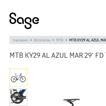
hastapen
Bicicletas
MTB
MTB KY29 AL AZUL MAR
MTB KY29 AL AZUL MAR 29' FD 