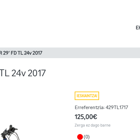
E
 29' FD TL 24v 2017
TL 24v 2017
¡ESKAINTZA!
Erreferentzia:
429TL1717
125,00€
Zerga ez dago barne
(0)