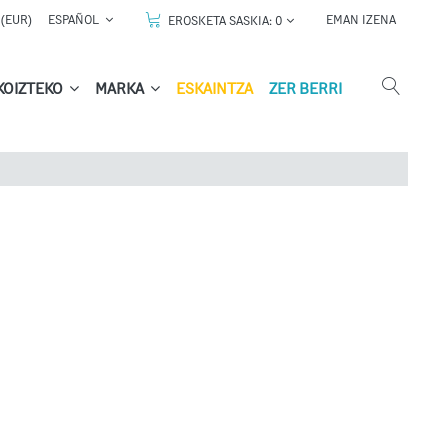
(EUR)
ESPAÑOL
EMAN IZENA
EROSKETA SASKIA:
0
KOIZTEKO
MARKA
ESKAINTZA
ZER BERRI