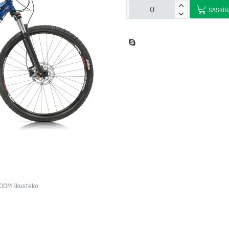
SASKIR
ZOOM ikusteko