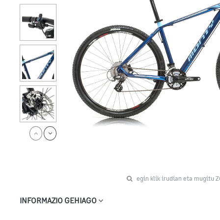
egin klik irudian eta mugitu 
INFORMAZIO GEHIAGO