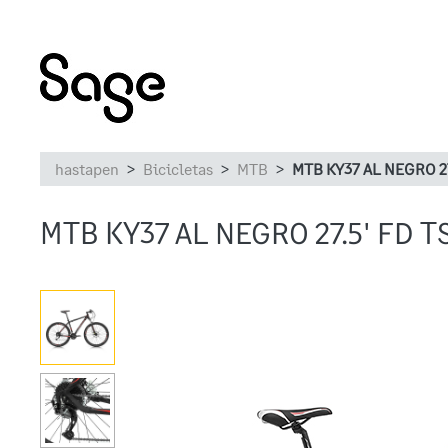
hastapen
Bicicletas
MTB
MTB KY37 AL NEGRO 27.
MTB KY37 AL NEGRO 27.5' FD TS