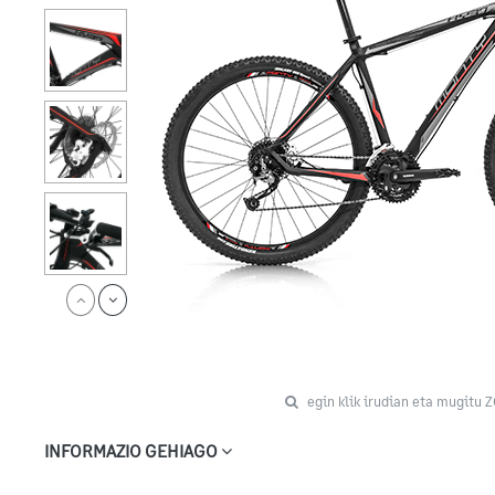
egin klik irudian eta mugitu 
INFORMAZIO GEHIAGO