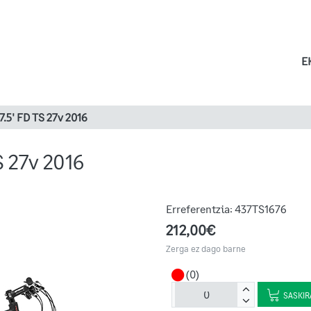
E
5' FD TS 27v 2016
 27v 2016
Erreferentzia:
437TS1676
212,00€
Zerga ez dago barne
(0)
SASKIR