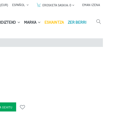
(EUR)
ESPAÑOL
EMAN IZENA
EROSKETA SASKIA:
0
KOIZTEKO
MARKA
ESKAINTZA
ZER BERRI
A GEHITU