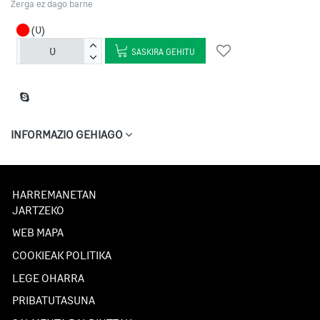
Zerga ez dago barne
(0)
SASKIRA GEHITU
INFORMAZIO GEHIAGO
HARREMANETAN
JARTZEKO
WEB MAPA
COOKIEAK POLITIKA
LEGE OHARRA
PRIBATUTASUNA