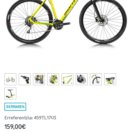
BERRIAREN
Erreferentzia:
459TL1703
159,00€