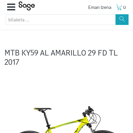
Eman Izena
0
MTB KY59 AL AMARILLO 29 FD TL
2017