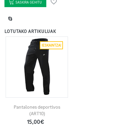
SASKIRA GEHITU
LOTUTAKO ARTIKULUAK
¡ESKAINTZA!
Pantalones deportivos
(ART10)
15,00€