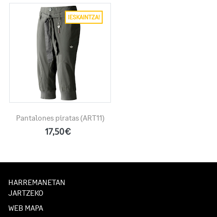
¡ESKAINTZA!
Pantalones piratas
(ART11)
17,50€
HARREMANETAN
JARTZEKO
WEB MAPA