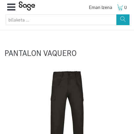
Eman Izena
0
PANTALON VAQUERO