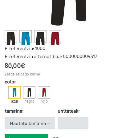
Erreferentzia:
1000
Erreferentzia alternatiboa:
0000000009317
80,00€
Zerga ez dago barne
color
azul
negro
rojo
tamaina:
unitateak:
Hautatu tamaina