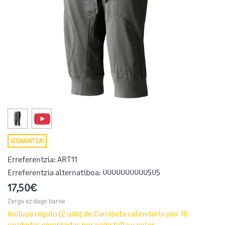
¡ESKAINTZA!
Erreferentzia:
ART11
Erreferentzia alternatiboa:
0000000000505
17,50€
Zerga ez dago barne
Incluye regalo (2 uds) de Camiseta calendario por 10
unidades compradas por cada talla y color