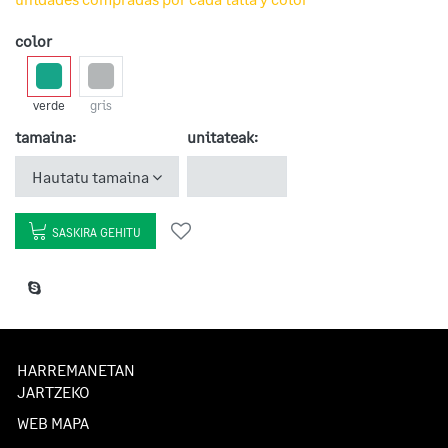
color
verde
gris
tamaina:
unitateak:
Hautatu tamaina
SASKIRA GEHITU
HARREMANETAN
JARTZEKO
WEB MAPA