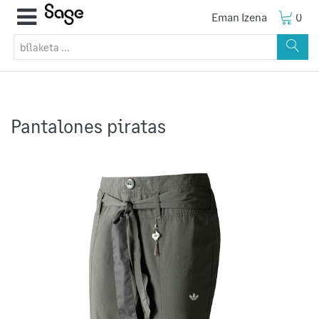
Eman Izena
0
Pantalones piratas