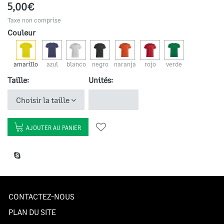
5,00€
Taxe non comprise
Couleur
amarillo
azul
blanco
negro
naranja
rojo
verde
Taille:
Unités:
Choisir la taille
AJOUTER AU PANIER
CONTACTEZ-NOUS
PLAN DU SITE