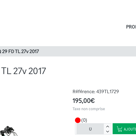
PRO
29 FD TL 27v 2017
TL 27v 2017
Référence:
439TL1729
195,00€
Taxe non comprise
(0)
AJOUTE