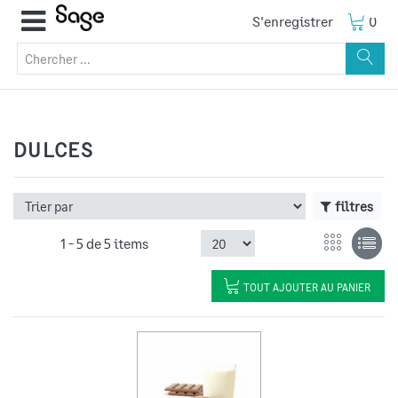
S'enregistrer
0
DULCES
filtres
1 -
5
de
5 items
TOUT AJOUTER AU PANIER