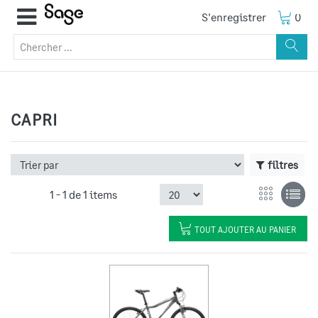
S'enregistrer
0
CAPRI
filtres
1 -
1
de
1 items
TOUT AJOUTER AU PANIER