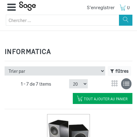
S'enregistrer
0
INFORMATICA
filtres
1 -
7
de
7 items
TOUT AJOUTER AU PANIER