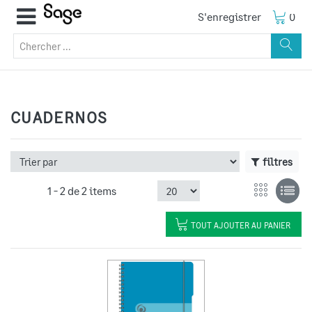
S'enregistrer
0
CUADERNOS
filtres
1 -
2
de
2 items
TOUT AJOUTER AU PANIER