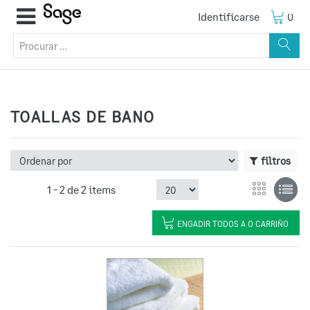
Identificarse
0
TOALLAS DE BANO
filtros
1 -
2
de
2 items
ENGADIR TODOS A O CARRIÑO