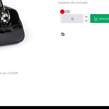
Imposto não incluído
(0)
ADICIO
a ver o ZOOM