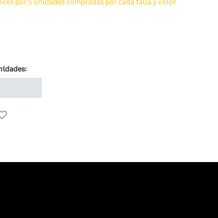
voces por 5 unidades compradas por cada talla y color
nidades: