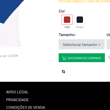
Incluye regalo (1 uds) de Alta
Cor
rojo
negro
Tamanho:
U
Selecionar tamanho
a ver o ZOOM
ADICIONAR AO CARRINHO
AVISO LEGAL
PRIVACIDADE
CONDIÇÕES DE VENDA