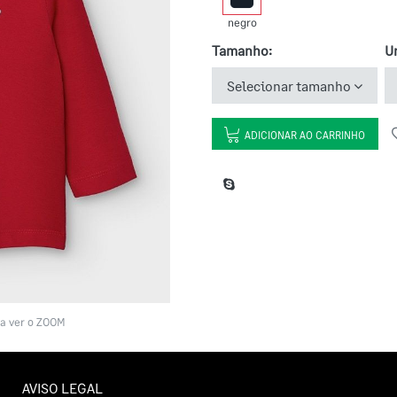
negro
Tamanho:
U
Selecionar tamanho
ADICIONAR AO CARRINHO
a ver o ZOOM
AVISO LEGAL