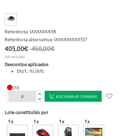
Referência:
0000000018
Referência alternativa:
0000000001137
405,00€
450,00€
IVA incluído
Descontos aplicados
Dto1.: 10,00%
(0)
ADICIONAR AO CARRINHO
Lote constituído por
1 x
1 x
1 x
1 x