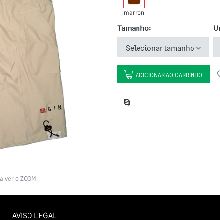
marron
Tamanho:
U
Selecionar tamanho
ADICIONAR AO CARRINHO
a ver o ZOOM
AVISO LEGAL