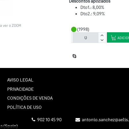
Descontos aplicados
Dto1.: 8,00%
Dto2.: 9,09%
a ver o ZOOM
(1998)
ADICIO
AVISO LEGAL
PRIVACIDADE
CONDIÇÕES DE VENDA
POLÍTICA DE USO
902 10 45 90
antonio.sanchez@aelis.
na
(Spain)