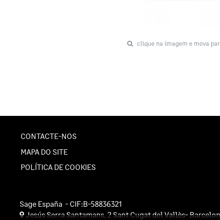
clique na imagem e mova par
CONTACTE-NOS
MAPA DO SITE
POLÍTICA DE COOKIES
Sage España
- CIF:B-58836321
Jesús Serra Santamans, 2
Sant Cugat del Vallès-
Barcelo