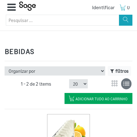
Identificar
0
BEBIDAS
filtros
1 -
2
de
2 items
ADICIONAR TUDO AO CARRINHO