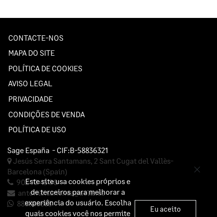
CONTACTE-NOS
MAPA DO SITE
POLÍTICA DE COOKIES
AVISO LEGAL
PRIVACIDADE
CONDIÇÕES DE VENDA
POLÍTICA DE USO
Sage España
- CIF:B-58836321
Jesús Serra Santamans, 2
Sant Cugat del Vallès-
Barcelona
(Spain)
Este site usa cookies próprios e
902 10 45 90
de terceiros para melhorar a
antonio.sanchez@aelis.es
experiência do usuário. Escolha
888888888
Eu aceito
quais cookies você nos permite