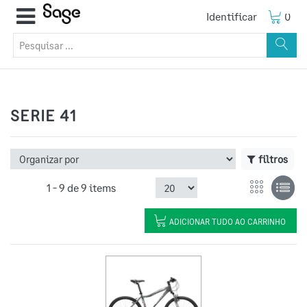
Identificar
0
SERIE 41
filtros
1 -
9
de
9 items
ADICIONAR TUDO AO CARRINHO