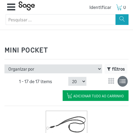
Identificar
0
MINI POCKET
filtros
1 -
17
de
17 items
ADICIONAR TUDO AO CARRINHO