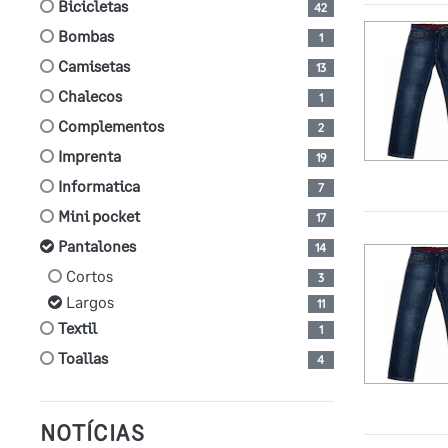
bicicletas
42
bombas
1
camisetas
13
chalecos
1
complementos
2
imprenta
19
informatica
7
mini pocket
17
pantalones
14
cortos
3
largos
11
textil
1
toallas
4
NOTÍCIAS